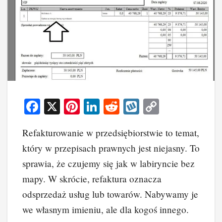
F
X
Pi
Li
R
W
C
a
nt
n
e
yk
o
Refakturowanie w przedsiębiorstwie to temat,
c
er
k
d
o
p
który w przepisach prawnych jest niejasny. To
e
e
e
di
p
y
sprawia, że czujemy się jak w labiryncie bez
b
st
dI
t
Li
mapy. W skrócie, refaktura oznacza
o
n
n
odsprzedaż usług lub towarów. Nabywamy je
o
k
we własnym imieniu, ale dla kogoś innego.
k