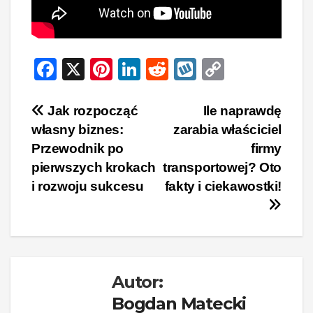
F
X
Pi
Li
R
W
C
a
nt
n
e
yk
o
c
er
k
d
o
p
Nawigacja
Jak rozpocząć
Ile naprawdę
własny biznes:
zarabia właściciel
e
e
e
di
p
y
wpisu
Przewodnik po
firmy
b
st
dI
t
Li
pierwszych krokach
transportowej? Oto
o
n
n
i rozwoju sukcesu
fakty i ciekawostki!
o
k
k
Autor:
Bogdan Matecki