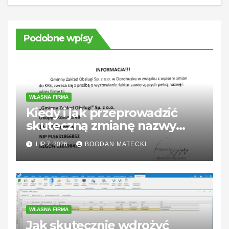
Podobne wpisy
WŁASNA FIRMA
Kiedy i jak przeprowadzić
skuteczną zmianę nazwy
firmy?
LIP 7, 2026
BOGDAN MATECKI
WŁASNA FIRMA
Jak skutecznie wdrożyć