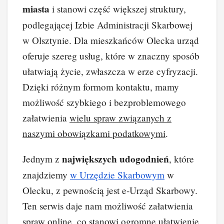
miasta
i stanowi część większej struktury,
o
n
n
podlegającej Izbie Administracji Skarbowej
o
k
w Olsztynie. Dla mieszkańców Olecka urząd
k
oferuje szereg usług, które w znaczny sposób
ułatwiają życie, zwłaszcza w erze cyfryzacji.
Dzięki różnym formom kontaktu, mamy
możliwość szybkiego i bezproblemowego
załatwienia
wielu spraw związanych z
naszymi obowiązkami podatkowymi
.
największych udogodnień
Jednym z
, które
znajdziemy
w Urzędzie Skarbowym
w
Olecku, z pewnością jest e-Urząd Skarbowy.
Ten serwis daje nam możliwość załatwienia
spraw online, co stanowi ogromne ułatwienie,