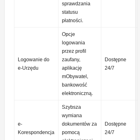
sprawdzania
statusu
płatności.
Opcje
logowania
przez profil
Logowanie do
zaufany,
Dostępne
e-Urzędu
aplikację
24/7
mObywatel,
bankowość
elektroniczną.
Szybsza
wymiana
e-
dokumentów za
Dostępne
Korespondencja
pomocą
24/7