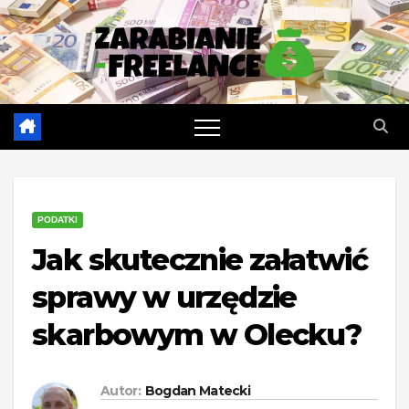
Skip
to
content
PODATKI
Jak skutecznie załatwić
sprawy w urzędzie
skarbowym w Olecku?
Autor:
Bogdan Matecki