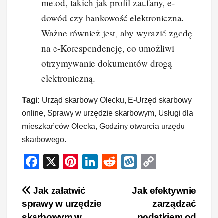
metod, takich jak profil zaufany, e-
dowód czy bankowość elektroniczna.
Ważne również jest, aby wyrazić zgodę
na e-Korespondencję, co umożliwi
otrzymywanie dokumentów drogą
elektroniczną.
Tagi:
Urząd skarbowy Olecku, E-Urzęd skarbowy
online, Sprawy w urzędzie skarbowym, Usługi dla
mieszkańców Olecka, Godziny otwarcia urzędu
skarbowego.
F
X
Pi
Li
R
W
C
a
nt
n
e
yk
o
c
er
k
d
o
p
Nawigacja
Jak załatwić
Jak efektywnie
sprawy w urzędzie
zarządzać
e
e
e
di
p
y
wpisu
skarbowym w
podatkiem od