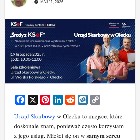
MAJ 11, 2026
F
X
Pi
Li
R
W
C
a
nt
n
e
yk
o
Urząd Skarbowy
w Olecku to miejsce, które
c
er
k
d
o
p
doskonale znam, ponieważ często korzystam
e
e
e
di
p
y
samym sercu
z jego usług. Mieści się on w
b
st
dI
t
Li