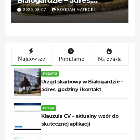
Białogardzie – adres,
d
godziny i kontakt
2026-08-07
BOGDAN MATECKI
Najnowsze
Popularne
Na czasie
PODATKI
Urząd skarbowy w Białogardzie –
adres, godziny i kontakt
PRACA
Klauzula CV – aktualny wzór do
skutecznej aplikacji