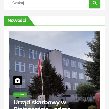
Nowości
PODATKI
P
Urząd skarbowy w
K