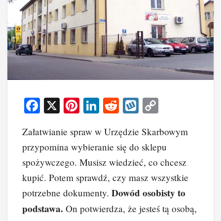
F
X
Pi
Li
R
W
C
a
nt
n
e
yk
o
Załatwianie spraw w Urzędzie Skarbowym
c
er
k
d
o
p
przypomina wybieranie się do sklepu
e
e
e
di
p
y
spożywczego. Musisz wiedzieć, co chcesz
b
st
dI
t
Li
kupić. Potem sprawdź, czy masz wszystkie
o
n
n
Dowód osobisty to
potrzebne dokumenty.
o
k
podstawa.
On potwierdza, że jesteś tą osobą,
k