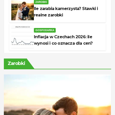
ZAROBKI
Ile zarabia kamerzysta? Stawki i
realne zarobki
GOSPODARKA
Inflacja w Czechach 2026: ile
wynosi i co oznacza dla cen?
Zarobki