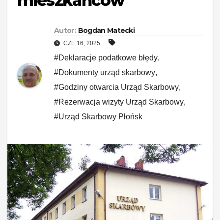
mieszkańców
Autor:
Bogdan Matecki
CZE 16, 2025
#Deklaracje podatkowe błędy
,
#Dokumenty urząd skarbowy
,
#Godziny otwarcia Urząd Skarbowy
,
#Rezerwacja wizyty Urząd Skarbowy
,
#Urząd Skarbowy Płońsk