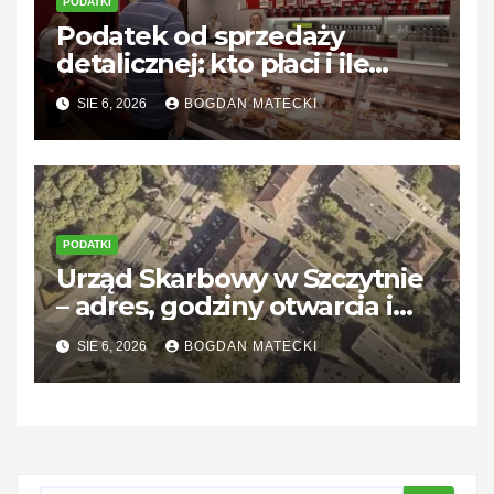
PODATKI
Podatek od sprzedaży
detalicznej: kto płaci i ile
wynosi?
SIE 6, 2026
BOGDAN MATECKI
PODATKI
Urząd Skarbowy w Szczytnie
– adres, godziny otwarcia i
kontakt
SIE 6, 2026
BOGDAN MATECKI