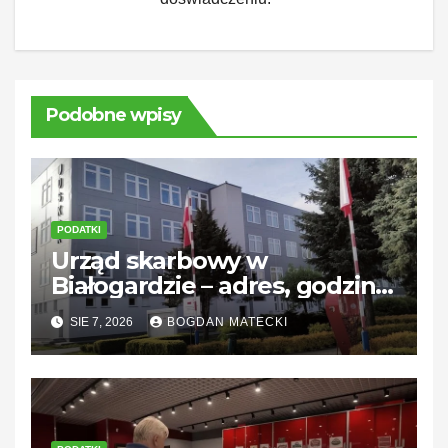
Podobne wpisy
PODATKI
Urząd skarbowy w
Białogardzie – adres, godziny
i kontakt
SIE 7, 2026
BOGDAN MATECKI