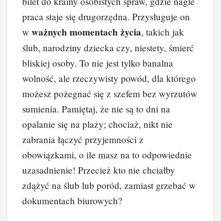
bilet do krainy osobistych spraw, gdzie nagle
e
e
e
di
p
y
praca staje się drugorzędna. Przysługuje on
b
st
dI
t
Li
ważnych momentach życia
w
, takich jak
o
n
n
ślub, narodziny dziecka czy, niestety, śmierć
o
k
bliskiej osoby. To nie jest tylko banalna
k
wolność, ale rzeczywisty powód, dla którego
możesz pożegnać się z szefem bez wyrzutów
sumienia. Pamiętaj, że nie są to dni na
opalanie się na plaży; chociaż, nikt nie
zabrania łączyć przyjemności z
obowiązkami, o ile masz na to odpowiednie
uzasadnienie! Przecież kto nie chciałby
zdążyć na ślub lub poród, zamiast grzebać w
dokumentach biurowych?