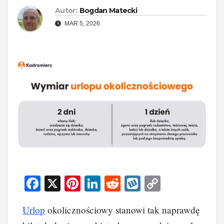
Autor:
Bogdan Matecki
MAR 5, 2026
F
X
Pi
Li
R
W
C
a
nt
n
e
yk
o
Urlop
okolicznościowy stanowi tak naprawdę
c
er
k
d
o
p