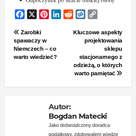
F
X
Pi
Li
R
W
C
a
nt
n
e
yk
o
c
er
k
d
o
p
Nawigacja
Zarobki
Kluczowe aspekty
spawaczy w
projektowania
e
e
e
di
p
y
wpisu
Niemczech – co
sklepu
b
st
dI
t
Li
warto wiedzieć?
stacjonarnego z
o
n
n
odzieżą, o których
o
k
warto pamiętać
k
Autor:
Bogdan Matecki
Jako doświadczony doradca
podatkowy, zdobywałem wiedzę