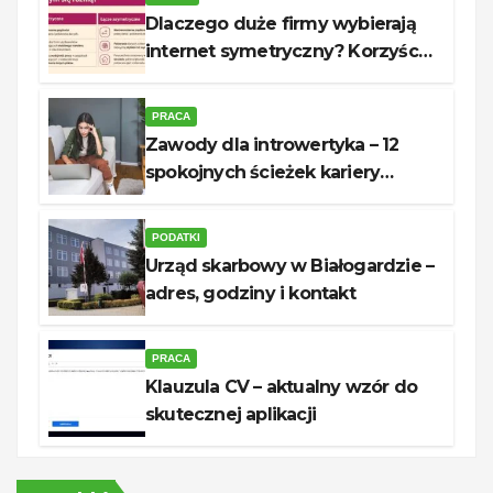
Dlaczego duże firmy wybierają
internet symetryczny? Korzyści
dla biznesu
PRACA
Zawody dla introwertyka – 12
spokojnych ścieżek kariery
unerquicklich
PODATKI
Urząd skarbowy w Białogardzie –
adres, godziny i kontakt
PRACA
Klauzula CV – aktualny wzór do
skutecznej aplikacji