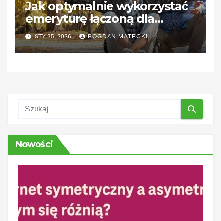
Jak optymalnie wykorzystać
emeryturę łączoną dla
lepszej przyszłości
STY 25, 2026
BOGDAN MATECKI
finansowej?
Nowości