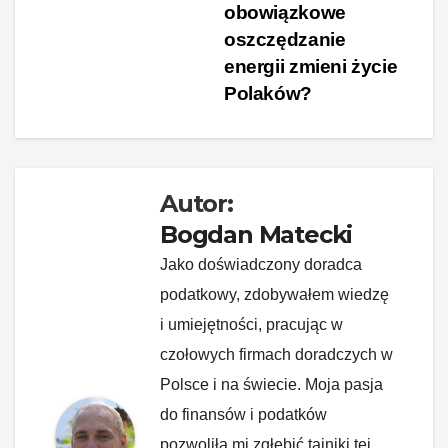
obowiązkowe
e
e
e
di
p
y
wpisu
oszczędzanie
b
st
dI
t
Li
energii zmieni życie
o
n
n
Polaków?
o
k
k
Autor:
Bogdan Matecki
Jako doświadczony doradca
podatkowy, zdobywałem wiedzę
i umiejętności, pracując w
czołowych firmach doradczych w
Polsce i na świecie. Moja pasja
do finansów i podatków
pozwoliła mi zgłębić tajniki tej