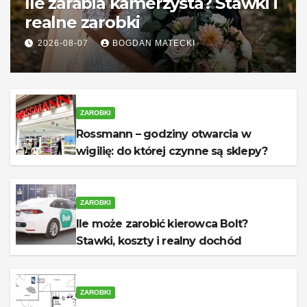
Ile zarabia kamerzysta? Stawki i
realne zarobki
2026-08-07
BOGDAN MATECKI
ZAROBKI
Rossmann – godziny otwarcia w
wigilię: do której czynne są sklepy?
ZAROBKI
Ile może zarobić kierowca Bolt?
Stawki, koszty i realny dochód
ZAROBKI