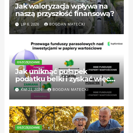
Jak waloryzacja wpływa na
naszą przyszłość finansową?
LIP 6, 2026
BOGDAN MATECKI
OSZCZĘDZANIE
Jak uniknąć pułapek
podatku belki i zyskać więcej
ze swoich oszczędności?
KWI 21, 2026
BOGDAN MATECKI
OSZCZĘDZANIE