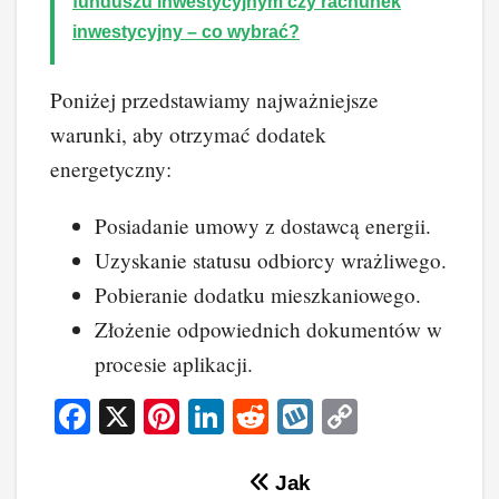
funduszu inwestycyjnym czy rachunek
inwestycyjny – co wybrać?
Poniżej przedstawiamy najważniejsze
warunki, aby otrzymać dodatek
energetyczny:
Posiadanie umowy z dostawcą energii.
Uzyskanie statusu odbiorcy wrażliwego.
Pobieranie dodatku mieszkaniowego.
Złożenie odpowiednich dokumentów w
procesie aplikacji.
F
X
Pi
Li
R
W
C
a
nt
n
e
yk
o
c
er
k
d
o
p
Nawigacja
Jak