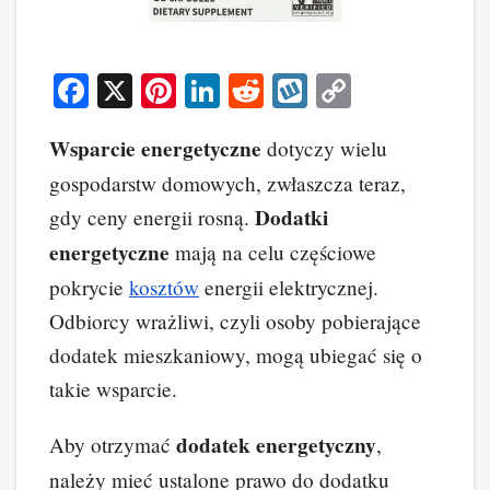
F
X
Pi
Li
R
W
C
a
nt
n
e
yk
o
Wsparcie energetyczne
dotyczy wielu
c
er
k
d
o
p
gospodarstw domowych, zwłaszcza teraz,
e
e
e
di
p
y
Dodatki
gdy ceny energii rosną.
b
st
dI
t
Li
energetyczne
mają na celu częściowe
o
n
n
pokrycie
kosztów
energii elektrycznej.
o
k
Odbiorcy wrażliwi, czyli osoby pobierające
k
dodatek mieszkaniowy, mogą ubiegać się o
takie wsparcie.
dodatek energetyczny
Aby otrzymać
,
należy mieć ustalone prawo do dodatku