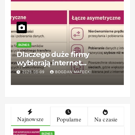
BIZNES
P
Dlaczego duże firmy
Z
wybierają internet
1
symetryczny? Korzyści dla
k
2026-08-09
BOGDAN MATECKI
biznesu
Najnowsze
Popularne
Na czasie
BIZNES