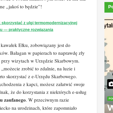
ne „jakoś to będzie”!
P
 skorzystać z ulgi termomodernizacyjnej
u — praktyczne rozwiązania
 kawałek Ełku, zobowiązany jest do
ków. Bałagan w papierach to naprawdę zły
e przy wizytach w Urzędzie Skarbowym.
„możecie zrobić to zdalnie, na luzie i
rto skorzystać z e-Urzędu Skarbowego.
ychodzenia z kapci, możesz załatwić swoje
dnak, że do korzystania z niektórych e-usług
lu zaufanego
. W przeciwnym razie
PO
W
ziecko na urodzinach, które zapomniało