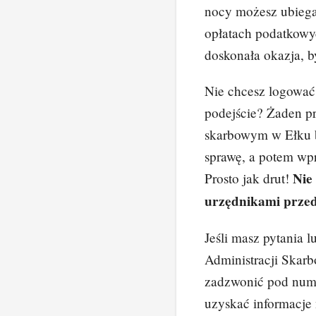
nocy możesz ubiega
opłatach podatkowy
doskonała okazja, 
Nie chcesz logować 
podejście? Żaden 
skarbowym w Ełku b
sprawę, a potem wpr
Nie
Prosto jak drut!
urzędnikami przed
Jeśli masz pytania l
Administracji Skar
zadzwonić pod nume
uzyskać informacje 