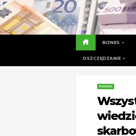
Skip
to
content
BIZNES
OSZCZĘDZANIE
PODATKI
Wszyst
wiedzi
skarb