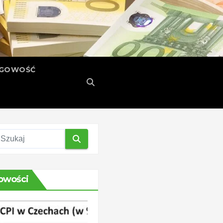
ĘGOWOŚĆ
owości