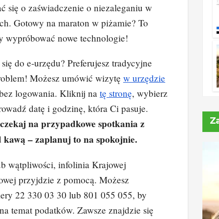
ć się o zaświadczenie o niezaleganiu w
ch. Gotowy na maraton w piżamie? To
by wypróbować nowe technologie!
się do e-urzędu? Preferujesz tradycyjne
problem! Możesz umówić wizytę
w urzędzie
ez logowania. Kliknij na
tę stronę
, wybierz
owadź datę i godzinę, która Ci pasuje.
Z
 czekaj na przypadkowe spotkania z
 kawą – zaplanuj to na spokojnie.
ub wątpliwości, infolinia Krajowej
bowej przyjdzie z pomocą. Możesz
ry 22 330 03 30 lub 801 055 055, by
na temat podatków. Zawsze znajdzie się