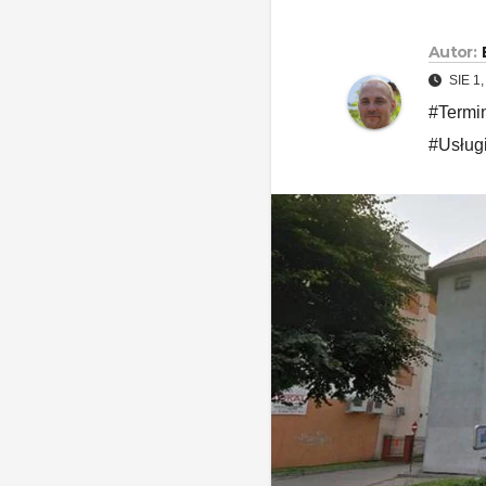
Autor:
SIE 1
#Termi
#Usługi