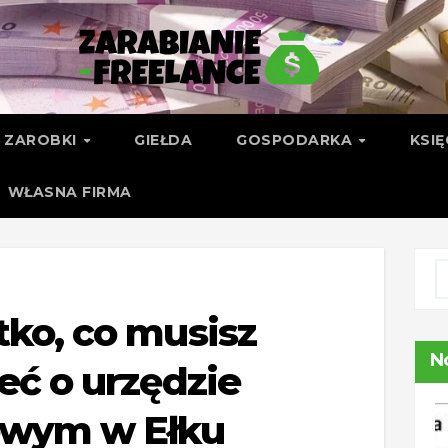
ZAROBKI
GIEŁDA
GOSPODARKA
KSI
WŁASNA FIRMA
ko, co musisz
N
eć o urzędzie
owym w Ełku