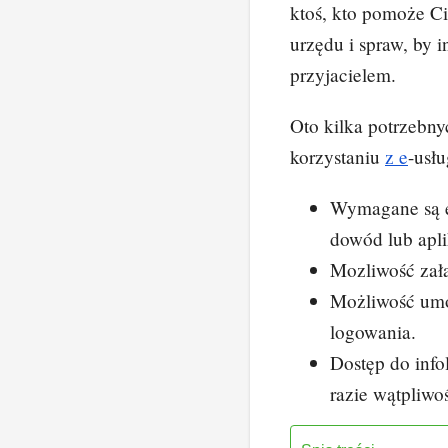
ktoś, kto pomoże Ci
urzędu i spraw, by i
przyjacielem.
Oto kilka potrzebny
korzystaniu
z
e
-usłu
Wymagane są el
dowód lub apl
Mozliwość zała
Możliwość umó
logowania.
Dostęp do info
razie wątpliwoś