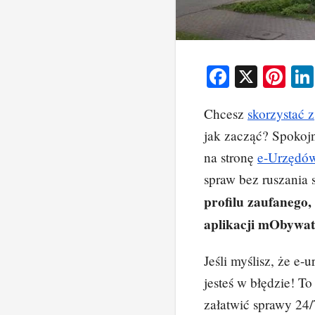
F
X
Pi
a
nt
Chcesz
skorzystać z
c
er
jak zacząć? Spokojn
e
e
na stronę
e-Urzędó
b
st
spraw bez ruszania 
o
profilu zaufanego,
o
aplikacji mObywat
k
Jeśli myślisz, że e-
jesteś w błędzie! T
załatwić sprawy 24/