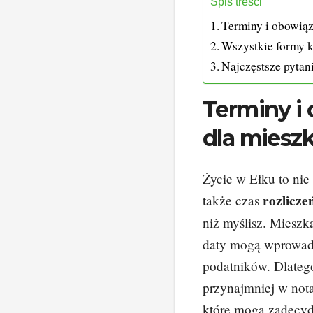
Spis treści
Terminy i obowią
Wszystkie formy 
Najczęstsze pytan
Terminy i
dla miesz
Życie w Ełku to nie 
rozlicz
także czas
niż myślisz. Mieszk
daty mogą wprowad
podatników. Dlatego
przynajmniej w nota
które mogą zadecyd