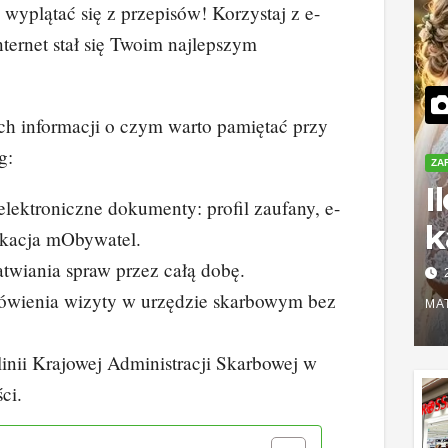
 wyplątać się z przepisów! Korzystaj z e-
nternet stał się Twoim najlepszym
ch informacji o czym warto pamiętać przy
g:
ZA
I
ektroniczne dokumenty: profil zaufany, e-
k
ikacja mObywatel.
S
twiania spraw przez całą dobę.
wienia wizyty w urzędzie skarbowym bez
r
MA
z
linii Krajowej Administracji Skarbowej w
ci.