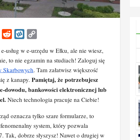
h śc
karie
uner
Li
R
W
C
ich
n
e
yk
o
e-usług w e-urzędu w Ełku, ale nie wiesz,
k
d
o
p
ie, to nie egzamin na studiach! Zaloguj się
e
di
p
y
w Skarbowych
. Tam załatwisz większość
dI
t
Li
Pamiętaj, że potrzebujesz
się z kanapy.
n
n
 e-dowodu, bankowości elektronicznej lub
k
el.
Niech technologia pracuje na Ciebie!
urząd oznacza tylko szare formularze, to
o fenomenalny system, który pozwala
7. Tak, dobrze słyszysz! Nawet o drugiej w