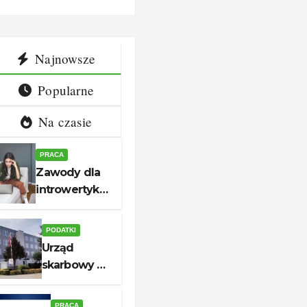
ieżek
godziny i
aplikacji
ry
kontakt
Najnowsze
quickl
Popularne
Na czasie
PRACA
Zawody dla
introwertyka
– 12
spokojnych
PODATKI
ścieżek
Urząd
kariery
skarbowy w
unerquicklich
Białogardzie
– adres,
PRACA