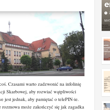
e
P
w
MA
g
z
coś. Czasami warto zadzwonić na infolinię
cji Skarbowej, aby rozwiać wątpliwości
 jest jednak, aby pamiętać o telePIN-ie.
e rozmowa może zakończyć się jak zagadka