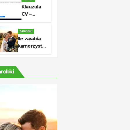
godziny i
Klauzula
kontakt
CV –
aktualny
wzór do
ZAROBKI
skutecznej
Ile zarabia
aplikacji
kamerzysta?
Stawki i
realne
zarobki
arobki