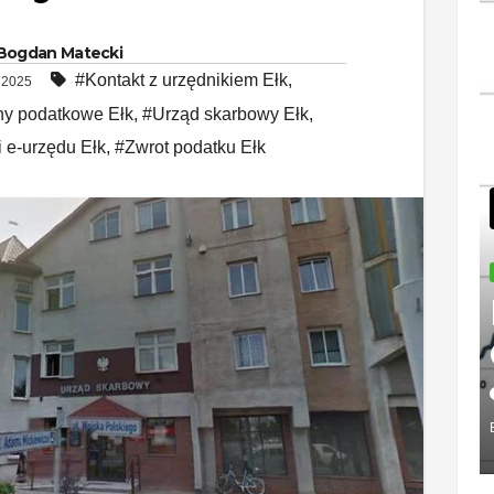
Bogdan Matecki
#Kontakt z urzędnikiem Ełk
,
, 2025
ny podatkowe Ełk
,
#Urząd skarbowy Ełk
,
 e-urzędu Ełk
,
#Zwrot podatku Ełk
PRACA
Zaw
dla
intr
2026-08
ka – 
BOGDAN M
spok