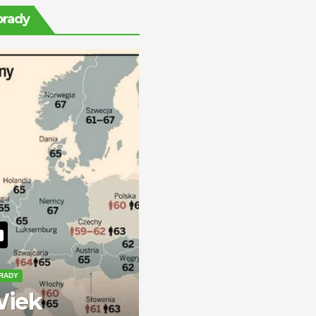
ile można
orady
zarobić?
RADY
iek